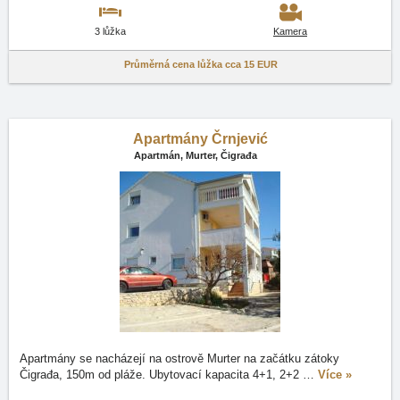
3 lůžka
Kamera
Průměrná cena lůžka cca
15 EUR
Apartmány Črnjević
Apartmán,
Murter, Čigrađa
Apartmány se nacházejí na ostrově Murter na začátku zátoky
Čigrađa, 150m od pláže. Ubytovací kapacita 4+1, 2+2
…
Více »