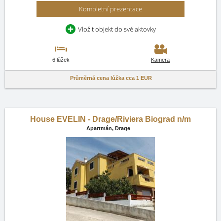
Kompletní prezentace
Vložit objekt do své aktovky
6 lůžek
Kamera
Průměrná cena lůžka cca
1 EUR
House EVELIN - Drage/Riviera Biograd n/m
Apartmán,
Drage