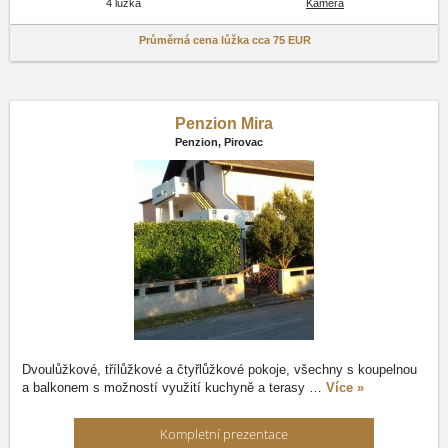
4 lůžka
Kamera
Průměrná cena lůžka cca
75 EUR
Penzion Mira
Penzion,
Pirovac
Dvoulůžkové, třílůžkové a čtyřlůžkové pokoje, všechny s koupelnou
a balkonem s možností využití kuchyně a terasy
…
Více »
Kompletní prezentace